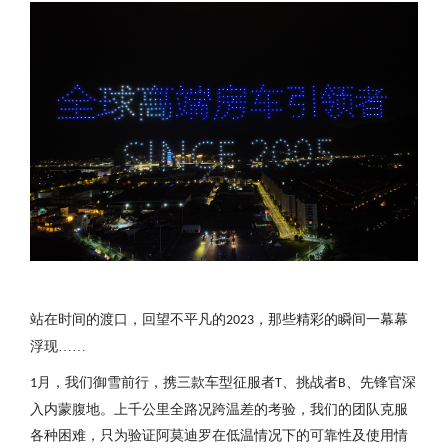
站在时间的渡口，
回望不平凡的
那些精彩的瞬间一幕幕
2023，
浮现
……
月，我们御雪前行，携三款车型征服者
、挑战者
、先锋官深
1
T
B
入内蒙腹地。上千公里全路况跨温差的考验，我们的团队克服
各种困难，只为验证阿莫迪罗在低温情况下的可靠性及使用情