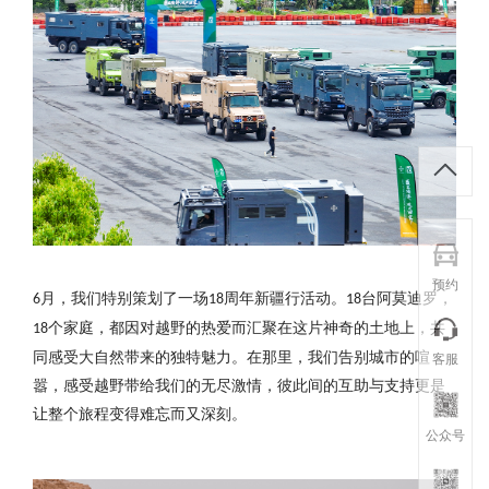
预约
月，我们特别策划了一场
周年新疆行活动。
台阿莫迪罗，
6
18
18
个家庭，都因对越野的热爱而汇聚在这片神奇的土地上，共
18
客服
同感受大自然带来的独特魅力。在那里，我们告别城市的喧
嚣，感受越野带给我们的无尽激情，彼此间的互助与支持更是
让整个旅程变得难忘而又深刻。
公众号